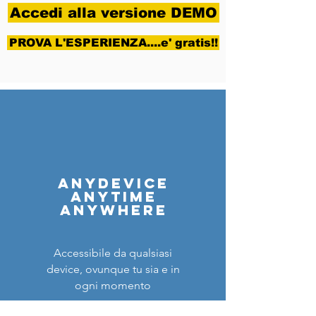
Accedi alla versione DEMO
PROVA L'ESPERIENZA....e' gratis!!
ANYDEVICE
ANYTIME
ANYWHERE
Accessibile da qualsiasi
device, ovunque tu sia e in
ogni momento