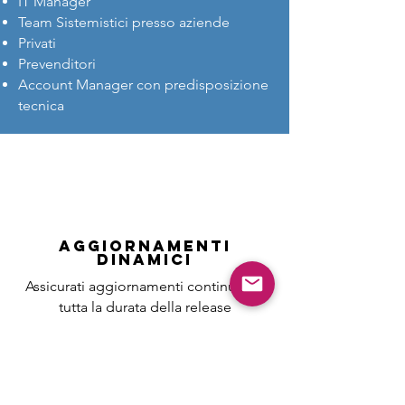
IT Manager
Team Sistemistici presso aziende
Privati
Prevenditori
Account Manager con predisposizione
tecnica
AGGIORNAMENTI
DINAMICI
Assicurati aggiornamenti continui per
tutta la durata della release
garantendoti un continuo
aggiornamento sul prodotto
acquistato esplorando costantemente
e progressivamente tutte le feature del