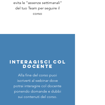
evita le "assenze settimanali"
del tuo Team per seguire il
corso
Read More >
INTERAGISCI COL
DOCENTE
Alla fine del corso puoi
iscriverti al webinar dove
potrai interagire col docente
ponendo domande e dubbi
sui contenuti del corso.