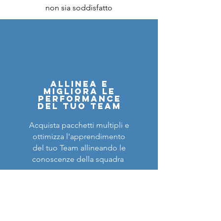
non sia soddisfatto
ALLINEA E
MIGLIORA LE
PERFORMANCE
DEL TUO TEAM
Acquista pacchetti multipli e
ottimizza l'apprendimento
del tuo Team allineando le
conoscenze della squadra