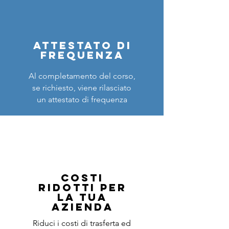
ATTESTATO DI
FREQUENZA
Al completamento del corso,
se richiesto, viene rilasciato
un attestato di frequenza
costi
ridotti PER
LA TUA
AZIENDA
Riduci i costi di trasferta ed