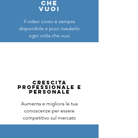
che
vuoi
Il video corso è sempre
disponibile e puoi rivederlo
ogni volta che vuoi
CRESCITA
PROFESSIONALE E
PERSONALE
Aumenta e migliora le tua
conoscenze per essere
competitivo sul mercato