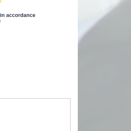
 in accordance
o