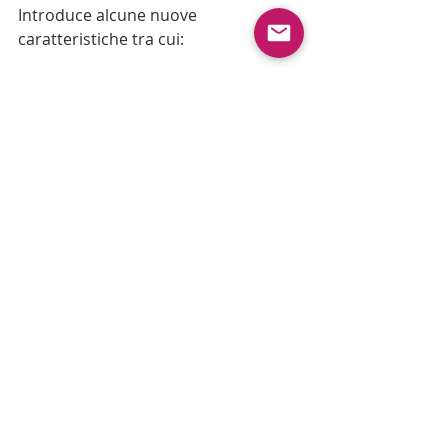
Introduce alcune nuove 
caratteristiche tra cui:
- Precision Time Protocol (PTP) utile 
per applicazioni finanziarie
- Virtual Watchdog Timer utile per 
cluster applicativi
8) Personalizzare il Summary View 
di una VM
E' possibile scegliere quali 
informazioni visualizzare nel 
Summary View di una VM
Vi lascio inoltre questo link ad un 
documento che elenca 
le differenze 
ed i massimali tra le varie versioni di 