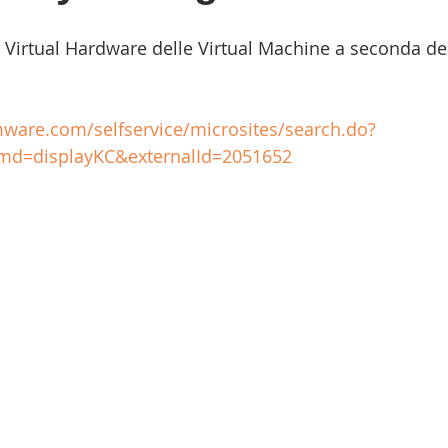
l Virtual Hardware delle Virtual Machine a seconda del
mware.com/selfservice/microsites/search.do?
d=displayKC&externalId=2051652