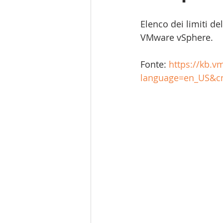
Elenco dei limiti de
VMware vSphere.
Fonte: 
https://kb.v
language=en_US&cm